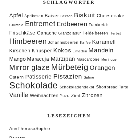
SCHLAGWÖRTER
Biskuit
Apfel
Baiser
Cheesecake
Aprikosen
Beeren
Entremet
Erdbeeren
Frankreich
Crumble
Frischkäse
Ganache
Heidelbeeren
Glanzglasur
Herbst
Himbeeren
Karamell
Johannisbeeren
Kaffee
Mandeln
Kokos
Knusper
Kirschen
Limetten
Marzipan
Mango
Maracuja
Mascarpone
Meringue
Mürbeteig
Mirror glaze
Orangen
Pistazien
Patisserie
Ostern
Sahne
Schokolade
Shortbread
Schokoladendekor
Tarte
Vanille
Zitronen
Weihnachten
Zimt
Yuzu
LESEZEICHEN
AnnThereseSophie