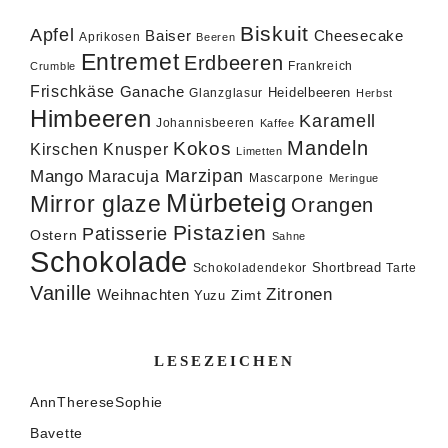
Biskuit
Apfel
Baiser
Cheesecake
Aprikosen
Beeren
Entremet
Erdbeeren
Frankreich
Crumble
Frischkäse
Ganache
Heidelbeeren
Glanzglasur
Herbst
Himbeeren
Karamell
Johannisbeeren
Kaffee
Mandeln
Kokos
Knusper
Kirschen
Limetten
Marzipan
Mango
Maracuja
Mascarpone
Meringue
Mürbeteig
Mirror glaze
Orangen
Pistazien
Patisserie
Ostern
Sahne
Schokolade
Shortbread
Schokoladendekor
Tarte
Vanille
Zitronen
Weihnachten
Zimt
Yuzu
LESEZEICHEN
AnnThereseSophie
Bavette