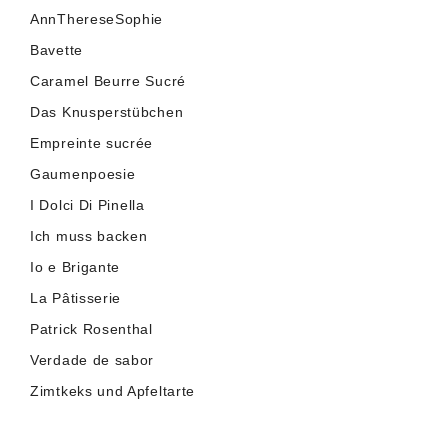
AnnThereseSophie
Bavette
Caramel Beurre Sucré
Das Knusperstübchen
Empreinte sucrée
Gaumenpoesie
I Dolci Di Pinella
Ich muss backen
Io e Brigante
La Pâtisserie
Patrick Rosenthal
Verdade de sabor
Zimtkeks und Apfeltarte