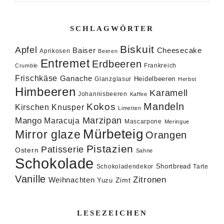
SCHLAGWÖRTER
Biskuit
Apfel
Baiser
Cheesecake
Aprikosen
Beeren
Entremet
Erdbeeren
Frankreich
Crumble
Frischkäse
Ganache
Heidelbeeren
Glanzglasur
Herbst
Himbeeren
Karamell
Johannisbeeren
Kaffee
Mandeln
Kokos
Knusper
Kirschen
Limetten
Marzipan
Mango
Maracuja
Mascarpone
Meringue
Mürbeteig
Mirror glaze
Orangen
Pistazien
Patisserie
Ostern
Sahne
Schokolade
Shortbread
Schokoladendekor
Tarte
Vanille
Zitronen
Weihnachten
Zimt
Yuzu
LESEZEICHEN