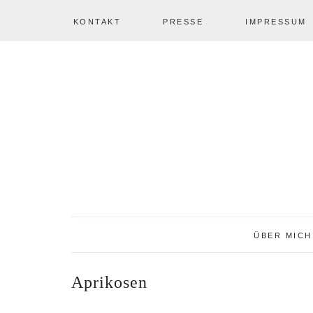
KONTAKT
PRESSE
IMPRESSUM
Zur
Zum
Zur
NAV
Hauptnavigation
Inhalt
Seitenspalte
springen
springen
springen
SOCIAL
ICONS
ÜBER MICH
Aprikosen