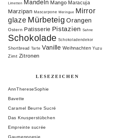
Mandeln
Mango
Maracuja
Limetten
Mirror
Marzipan
Mascarpone
Meringue
Mürbeteig
glaze
Orangen
Pistazien
Patisserie
Ostern
Sahne
Schokolade
Schokoladendekor
Vanille
Weihnachten
Shortbread
Yuzu
Tarte
Zitronen
Zimt
LESEZEICHEN
AnnThereseSophie
Bavette
Caramel Beurre Sucré
Das Knusperstübchen
Empreinte sucrée
Gaumenpoesie