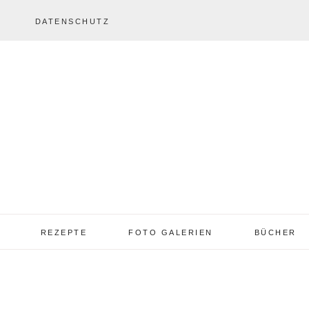
DATENSCHUTZ
REZEPTE
FOTO GALERIEN
BÜCHER
REZEPTE VON A – Z
REZEPTE GALERIE
2013 – 2017
TORTEN