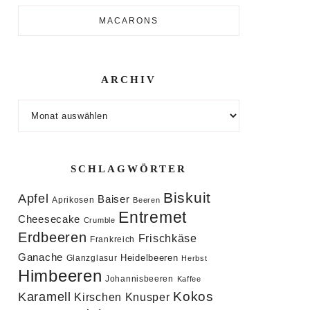
MACARONS
ARCHIV
Archiv
SCHLAGWÖRTER
Biskuit
Apfel
Baiser
Aprikosen
Beeren
Entremet
Cheesecake
Crumble
Erdbeeren
Frischkäse
Frankreich
Ganache
Heidelbeeren
Glanzglasur
Herbst
Himbeeren
Johannisbeeren
Kaffee
Kokos
Karamell
Knusper
Kirschen