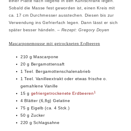
einer Platte flach liegend in den Kühlschrank legen.
Sobald die Masse fest geworden ist, einen Kreis mit
ca. 17 cm Durchmesser ausstechen. Diesen bis zur
Verwendung ins Gefrierfach legen. Dann lässt er sich
später besser händeln. –
Rezept: Gregory Doyen
Mascarponemousse mit getrockneten Erdbeeren
210 g Mascarpone
20 g Bergamottensaft
1 Teel. Bergamottenschalenabrieb
1 Teel. Vanilleextrakt oder etwas frische o.
gemahlene Vanille
1
15 g
gefriergetrockenete Erdbeeren
4 Blätter (6,8g) Gelatine
75 g Eigelb (ca. 4 Stck.)
50 g Zucker
220 g Schlagsahne