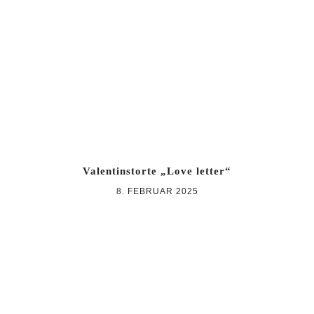
Zur
Zum
Zur
Hauptnavigation
Inhalt
Seitenspalte
springen
springen
springen
Valentinstorte „Love letter“
8. FEBRUAR 2025