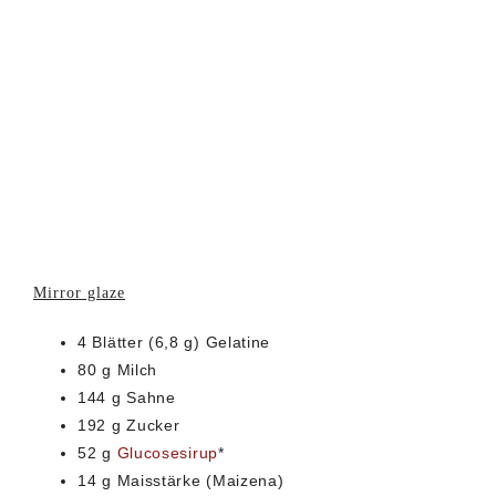
Mirror glaze
4 Blätter (6,8 g) Gelatine
80 g Milch
144 g Sahne
192 g Zucker
52 g
Glucosesirup
*
14 g Maisstärke (Maizena)