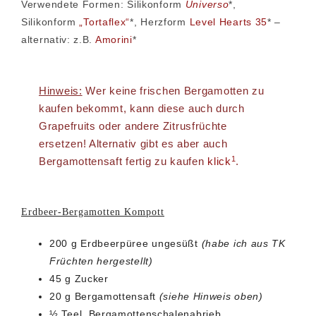
Verwendete Formen: Silikonform
Universo
*,
Silikonform
„Tortaflex“
*, Herzform
Level Hearts 35
*
–
alternativ: z.B.
Amorini
*
Hinweis:
Wer keine frischen Bergamotten zu
kaufen bekommt, kann diese auch durch
Grapefruits oder andere Zitrusfrüchte
ersetzen! Alternativ gibt es aber auch
1
Bergamottensaft fertig zu kaufen
klick
.
Erdbeer-Bergamotten Kompott
200 g Erdbeerpüree ungesüßt
(habe ich aus TK
Früchten hergestellt)
45 g Zucker
20 g Bergamottensaft
(siehe Hinweis oben)
½ Teel. Bergamottenschalenabrieb