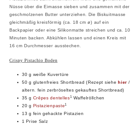
Nüsse über die Eimasse sieben und zusammen mit der
geschmolzenen Butter unterziehen. Die Biskuitmasse
gleichmäßig kreisförmig (ca. 18 cm ø) auf ein
Backpapier oder eine Silikonmatte streichen und ca. 10
Minuten backen. Abkühlen lassen und einen Kreis mit
16 cm Durchmesser ausstechen.
Crispy Pistachio Boden
30 g weiße Kuvertüre
50 g glutenfreies Shortbread (Rezept siehe
hier
/
altern. fein zerbröseltes gekauftes Shortbread)
1
35 g
Crêpes dentelles
Waffelröllchen
1
20 g
Pistazienpaste
13 g fein gehackte Pistazien
1 Prise Salz