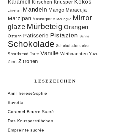
Kokos
Karamell
Knusper
Kirschen
Mandeln
Mango
Maracuja
Limetten
Mirror
Marzipan
Mascarpone
Meringue
Mürbeteig
glaze
Orangen
Pistazien
Patisserie
Ostern
Sahne
Schokolade
Schokoladendekor
Vanille
Weihnachten
Shortbread
Yuzu
Tarte
Zitronen
Zimt
LESEZEICHEN
AnnThereseSophie
Bavette
Caramel Beurre Sucré
Das Knusperstübchen
Empreinte sucrée