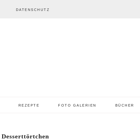
DATENSCHUTZ
REZEPTE
FOTO GALERIEN
BÜCHER
REZEPTE VON A – Z
REZEPTE GALERIE
2013 – 2017
Desserttörtchen
TORTEN