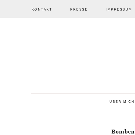
KONTAKT
PRESSE
IMPRESSUM
Zur
Zum
Zur
NAV
Hauptnavigation
Inhalt
Seitenspalte
springen
springen
springen
SOCIAL
ICONS
ÜBER MICH
Bomben 