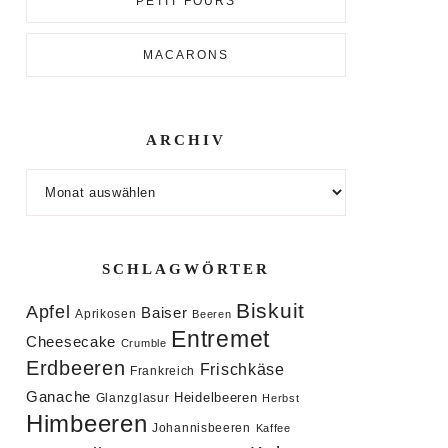
PETIT FOURS
MACARONS
ARCHIV
Archiv
SCHLAGWÖRTER
Biskuit
Apfel
Baiser
Aprikosen
Beeren
Entremet
Cheesecake
Crumble
Erdbeeren
Frischkäse
Frankreich
Ganache
Heidelbeeren
Glanzglasur
Herbst
Himbeeren
Johannisbeeren
Kaffee