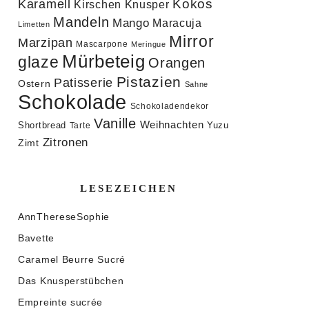
Kokos
Karamell
Knusper
Kirschen
Mandeln
Mango
Maracuja
Limetten
Mirror
Marzipan
Mascarpone
Meringue
Mürbeteig
glaze
Orangen
Pistazien
Patisserie
Ostern
Sahne
Schokolade
Schokoladendekor
Vanille
Weihnachten
Shortbread
Yuzu
Tarte
Zitronen
Zimt
LESEZEICHEN
AnnThereseSophie
Bavette
Caramel Beurre Sucré
Das Knusperstübchen
Empreinte sucrée