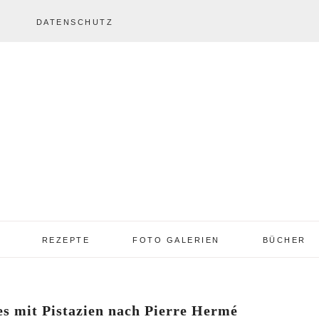
DATENSCHUTZ
REZEPTE
FOTO GALERIEN
BÜCHER
REZEPTE VON A – Z
REZEPTE GALERIE
2013 – 2017
es mit Pistazien nach Pierre Hermé
TORTEN