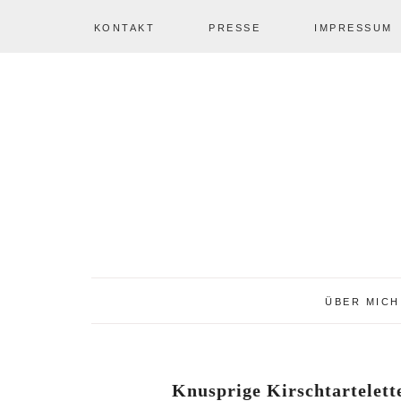
KONTAKT
PRESSE
IMPRESSUM
Zur
Zum
Zur
NAV
Hauptnavigation
Inhalt
Seitenspalte
springen
springen
springen
SOCIAL
ICONS
ÜBER MICH
Knusprige Kirschtartelett