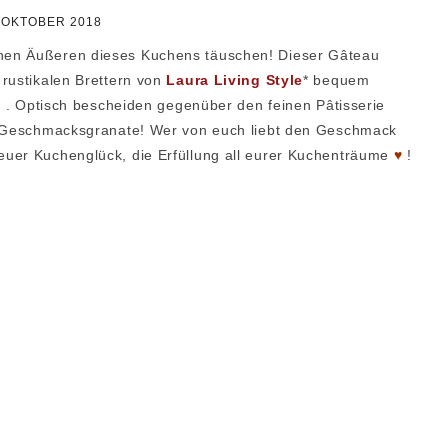
REZEPTE GALERIE
 OKTOBER 2018
2018 – 2020
TÖRTCHEN
nen Äußeren dieses Kuchens täuschen! Dieser Gâteau
REZEPTE GALERIE
TARTES
 rustikalen Brettern von
Laura Living Style
* bequem
2021 – 2026
😉 . Optisch bescheiden gegenüber den feinen Pâtisserie
CHEESECAKE
ne Geschmacksgranate! Wer von euch liebt den Geschmack
‚NACHGEBACKEN‘
euer Kuchenglück, die Erfüllung all eurer Kuchenträume
GALERIE
♥
!
KUCHEN
MACARONS
PETIT FOURS
PLÄTZCHEN
DESSERT
UNKOMPLIZIERT
BROT / BRÖTCHEN /
HEFETEIG