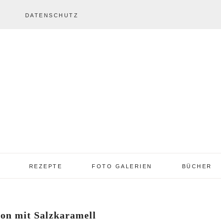
DATENSCHUTZ
REZEPTE
FOTO GALERIEN
BÜCHER
REZEPTE VON A – Z
REZEPTE GALERIE
2013 – 2017
on mit Salzkaramell
TORTEN