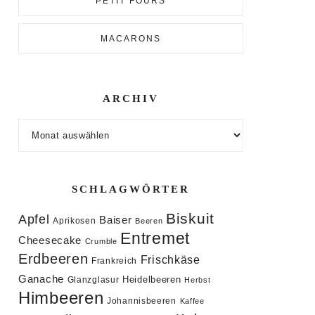
PETIT FOURS
MACARONS
ARCHIV
Archiv
SCHLAGWÖRTER
Biskuit
Apfel
Baiser
Aprikosen
Beeren
Entremet
Cheesecake
Crumble
Erdbeeren
Frischkäse
Frankreich
Ganache
Heidelbeeren
Glanzglasur
Herbst
Himbeeren
Johannisbeeren
Kaffee