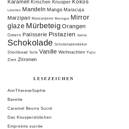
Kokos
Karamell
Knusper
Kirschen
Mandeln
Mango
Maracuja
Limetten
Mirror
Marzipan
Mascarpone
Meringue
Mürbeteig
glaze
Orangen
Pistazien
Patisserie
Ostern
Sahne
Schokolade
Schokoladendekor
Vanille
Weihnachten
Shortbread
Yuzu
Tarte
Zitronen
Zimt
LESEZEICHEN
AnnThereseSophie
Bavette
Caramel Beurre Sucré
Das Knusperstübchen
Empreinte sucrée