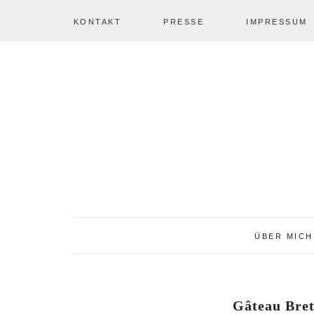
KONTAKT
PRESSE
IMPRESSUM
Zur
Zum
Zur
NAV
Hauptnavigation
Inhalt
Seitenspalte
springen
springen
springen
SOCIAL
ICONS
ÜBER MICH
Gâteau Bret