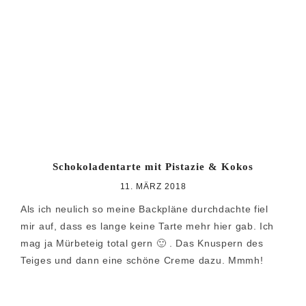
Zur
Zum
Zur
Hauptnavigation
Inhalt
Seitenspalte
springen
springen
springen
Schokoladentarte mit Pistazie & Kokos
11. MÄRZ 2018
Als ich neulich so meine Backpläne durchdachte fiel
mir auf, dass es lange keine Tarte mehr hier gab. Ich
mag ja Mürbeteig total gern 🙂 . Das Knuspern des
Teiges und dann eine schöne Creme dazu. Mmmh!