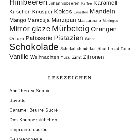
Himbeeren
Karamell
Johannisbeeren
Kaffee
Mandeln
Kokos
Knusper
Kirschen
Limetten
Marzipan
Mango
Maracuja
Mascarpone
Meringue
Mürbeteig
Mirror glaze
Orangen
Pistazien
Patisserie
Ostern
Sahne
Schokolade
Shortbread
Schokoladendekor
Tarte
Vanille
Zitronen
Weihnachten
Zimt
Yuzu
LESEZEICHEN
AnnThereseSophie
Bavette
Caramel Beurre Sucré
Das Knusperstübchen
Empreinte sucrée
Gaumenpoesie