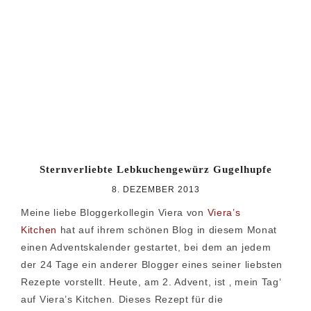
Zur
Zum
Zur
Hauptnavigation
Inhalt
Seitenspalte
springen
springen
springen
Sternverliebte Lebkuchengewürz Gugelhupfe
8. DEZEMBER 2013
Meine liebe Bloggerkollegin Viera von
Viera’s
Kitchen
hat auf ihrem schönen Blog in diesem Monat
einen Adventskalender gestartet, bei dem an jedem
der 24 Tage ein anderer Blogger eines seiner liebsten
Rezepte vorstellt. Heute, am 2. Advent, ist ‚ mein Tag‘
auf Viera’s Kitchen. Dieses Rezept für die