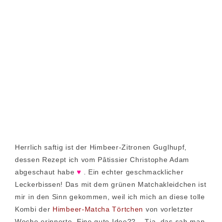
Herrlich saftig ist der Himbeer-Zitronen Guglhupf,
dessen Rezept ich vom Pâtissier Christophe Adam
abgeschaut habe
♥
. Ein echter geschmacklicher
Leckerbissen! Das mit dem grünen Matchakleidchen ist
mir in den Sinn gekommen, weil ich mich an diese tolle
Kombi der
Himbeer-Matcha Törtchen
von vorletzter
Woche erinnerte. Eine gute Idee?? – Tja, das sah man