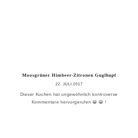
Zur
Zum
Zur
Hauptnavigation
Inhalt
Seitenspalte
springen
springen
springen
Moosgrüner Himbeer-Zitronen Guglhupf
22. JULI 2017
Dieser Kuchen hat ungewöhnlich kontroverse
Kommentare hervorgerufen 😀 😀 !