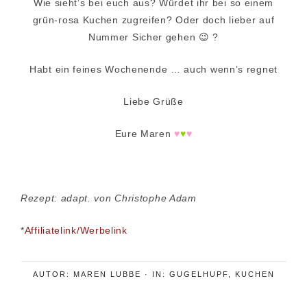
Wie sieht’s bei euch aus? Würdet ihr bei so einem
grün-rosa Kuchen zugreifen? Oder doch lieber auf
Nummer Sicher gehen 😉 ?
Habt ein feines Wochenende … auch wenn’s regnet
Liebe Grüße
Eure Maren
♥
♥
♥
Rezept: adapt. von Christophe Adam
*
Affiliatelink/Werbelink
AUTOR:
MAREN LUBBE
·
IN:
GUGELHUPF
,
KUCHEN