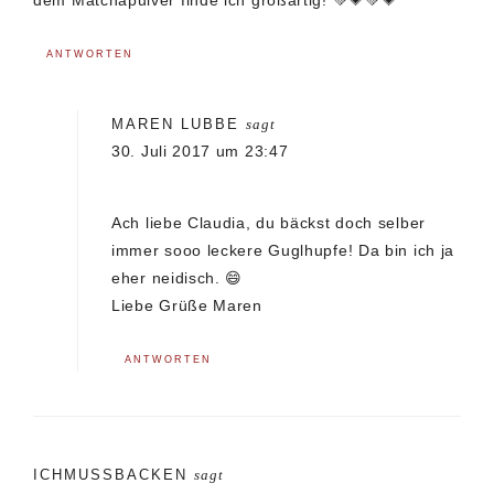
dem Matchapulver finde ich großartig! 💚💗💚💗
ANTWORTEN
MAREN LUBBE
sagt
30. Juli 2017 um 23:47
Ach liebe Claudia, du bäckst doch selber
immer sooo leckere Guglhupfe! Da bin ich ja
eher neidisch. 😄
Liebe Grüße Maren
ANTWORTEN
ICHMUSSBACKEN
sagt