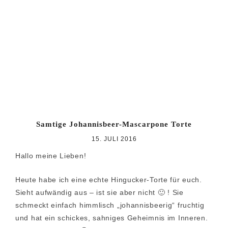
Zur
Zum
Zur
Hauptnavigation
Inhalt
Seitenspalte
springen
springen
springen
Samtige Johannisbeer-Mascarpone Torte
15. JULI 2016
Hallo meine Lieben!
Heute habe ich eine echte Hingucker-Torte für euch.
Sieht aufwändig aus – ist sie aber nicht 🙂 ! Sie
schmeckt einfach himmlisch „johannisbeerig“ fruchtig
und hat ein schickes, sahniges Geheimnis im Inneren.