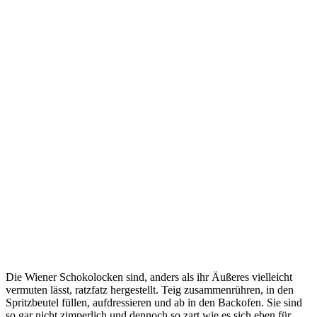
Die Wiener Schokolocken sind, anders als ihr Äußeres vielleicht
vermuten lässt, ratzfatz hergestellt. Teig zusammenrühren, in den
Spritzbeutel füllen, aufdressieren und ab in den Backofen. Sie sind
so gar nicht zimperlich und dennoch so zart wie es sich eben für