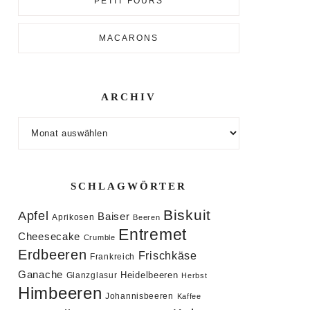
PETIT FOURS
MACARONS
ARCHIV
Archiv
SCHLAGWÖRTER
Biskuit
Apfel
Baiser
Aprikosen
Beeren
Entremet
Cheesecake
Crumble
Erdbeeren
Frischkäse
Frankreich
Ganache
Heidelbeeren
Glanzglasur
Herbst
Himbeeren
Johannisbeeren
Kaffee