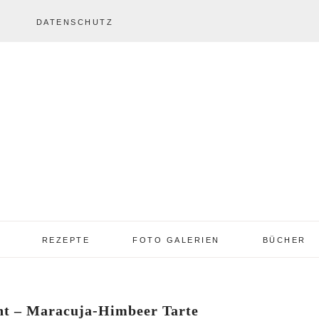
DATENSCHUTZ
REZEPTE
FOTO GALERIEN
BÜCHER
REZEPTE VON A – Z
REZEPTE GALERIE
2013 – 2017
unt – Maracuja-Himbeer Tarte
TORTEN