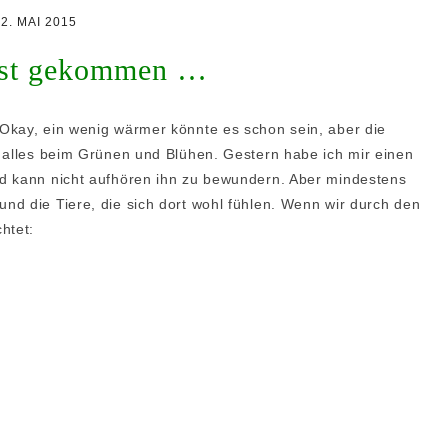
REZEPTE GALERIE
2. MAI 2015
2018 – 2020
TÖRTCHEN
ist gekommen …
REZEPTE GALERIE
TARTES
2021 – 2026
CHEESECAKE
Okay, ein wenig wärmer könnte es schon sein, aber die
‚NACHGEBACKEN‘
t alles beim Grünen und Blühen. Gestern habe ich mir einen
GALERIE
KUCHEN
nd kann nicht aufhören ihn zu bewundern. Aber mindestens
nd die Tiere, die sich dort wohl fühlen. Wenn wir durch den
MACARONS
chtet:
PETIT FOURS
PLÄTZCHEN
DESSERT
UNKOMPLIZIERT
BROT / BRÖTCHEN /
HEFETEIG