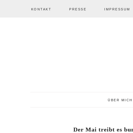
KONTAKT
PRESSE
IMPRESSUM
Zur
Zum
Zur
NAV
Hauptnavigation
Inhalt
Seitenspalte
springen
springen
springen
SOCIAL
ICONS
ÜBER MICH
Der Mai treibt es b