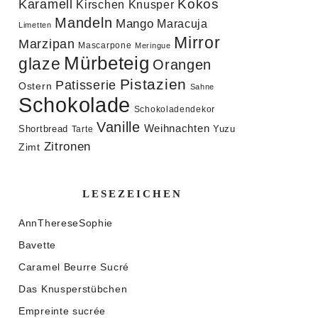
Kokos
Karamell
Knusper
Kirschen
Mandeln
Mango
Maracuja
Limetten
Mirror
Marzipan
Mascarpone
Meringue
Mürbeteig
glaze
Orangen
Pistazien
Patisserie
Ostern
Sahne
Schokolade
Schokoladendekor
Vanille
Weihnachten
Shortbread
Yuzu
Tarte
Zitronen
Zimt
LESEZEICHEN
AnnThereseSophie
Bavette
Caramel Beurre Sucré
Das Knusperstübchen
Empreinte sucrée