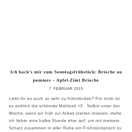
Zur
Zum
Zur
Hauptnavigation
Inhalt
Seitenspalte
springen
springen
springen
Ich back’s mir zum Sonntagsfrühstück: Brioche au
pommes – Apfel-Zimt Brioche
7. FEBRUAR 2015
Liebt ihr es auch so sehr zu frühstücken? Für mich ist
es wirklich die schönste Mahlzeit <3 . Selbst unter der
Woche, wenn wir früh zur Arbeit starten müssen, stehe
ich lieber eine halbe Stunde eher auf, um mit meinem
Schatz zusammen in aller Ruhe am Frühstückstisch zu