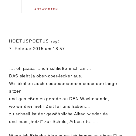
ANTWORTEN
HOETUSPOETUS
sagt
7. Februar 2015 um 18:57
…. oh jaaaa … ich schließe mich an …
DAS sieht ja ober-ober-lecker aus.
Wir bleiben auch sooooooooooooooooooooo lange
sitzen
und genießen es gerade an DEN Wochenende,
wo wir drei mehr Zeit für uns haben….
zu schnell ist der gewöhnliche Alltag wieder da
und man „hetzt“ zur Schule, Arbeit etc. ….
Wenn ich Brioche höre muss ich immer an einen Film