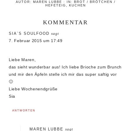
AUTOR:
MAREN LUBBE
·
IN:
BROT / BRÖTCHEN /
HEFETEIG
,
KUCHEN
KOMMENTAR
Leser-
SIA´S SOULFOOD
sagt
Interaktionen
7. Februar 2015 um 17:49
Liebe Maren,
das sieht wunderbar aus! Ich liebe Brioche zum Brunch
und mir den Äpfeln stelle ich mir das super saftig vor
🙂
Liebe Wochenendgrüße
Sia
ANTWORTEN
MAREN LUBBE
sagt