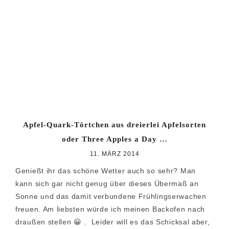
Zur
Zum
Zur
Hauptnavigation
Inhalt
Seitenspalte
springen
springen
springen
Apfel-Quark-Törtchen aus dreierlei Apfelsorten
oder Three Apples a Day …
11. MÄRZ 2014
Genießt ihr das schöne Wetter auch so sehr? Man
kann sich gar nicht genug über dieses Übermaß an
Sonne und das damit verbundene Frühlingserwachen
freuen. Am liebsten würde ich meinen Backofen nach
draußen stellen 😀 . Leider will es das Schicksal aber,