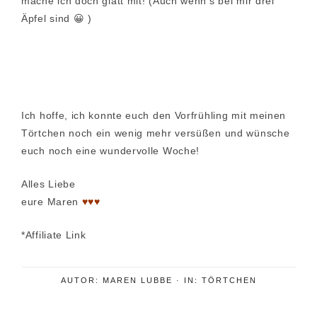
mache ich doch glatt mit! (Auch wenn’s bei mir drei
Äpfel sind 😀 )
Ich hoffe, ich konnte euch den Vorfrühling mit meinen
Törtchen noch ein wenig mehr versüßen und wünsche
euch noch eine wundervolle Woche!
Alles Liebe
eure Maren
♥♥♥
*Affiliate Link
AUTOR:
MAREN LUBBE
·
IN:
TÖRTCHEN