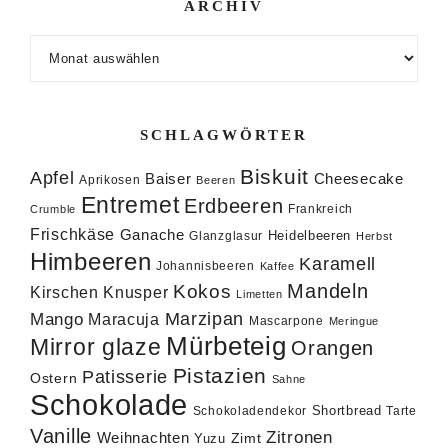
ARCHIV
Archiv
SCHLAGWÖRTER
Biskuit
Apfel
Baiser
Cheesecake
Aprikosen
Beeren
Entremet
Erdbeeren
Frankreich
Crumble
Frischkäse
Ganache
Heidelbeeren
Glanzglasur
Herbst
Himbeeren
Karamell
Johannisbeeren
Kaffee
Mandeln
Kokos
Knusper
Kirschen
Limetten
Marzipan
Mango
Maracuja
Mascarpone
Meringue
Mürbeteig
Mirror glaze
Orangen
Pistazien
Patisserie
Ostern
Sahne
Schokolade
Shortbread
Schokoladendekor
Tarte
Vanille
Zitronen
Weihnachten
Zimt
Yuzu