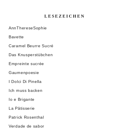
LESEZEICHEN
AnnThereseSophie
Bavette
Caramel Beurre Sucré
Das Knusperstübchen
Empreinte sucrée
Gaumenpoesie
I Dolci Di Pinella
Ich muss backen
Io e Brigante
La Pâtisserie
Patrick Rosenthal
Verdade de sabor