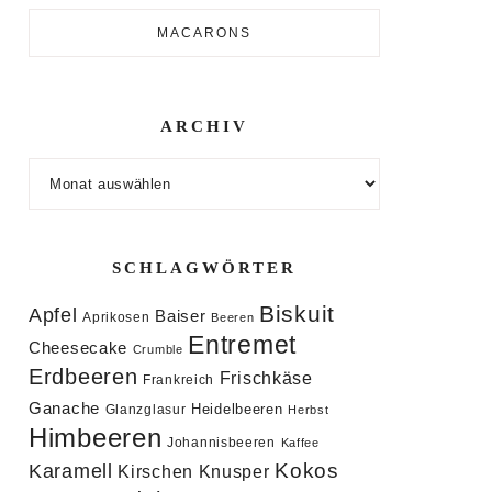
MACARONS
ARCHIV
Archiv
SCHLAGWÖRTER
Biskuit
Apfel
Baiser
Aprikosen
Beeren
Entremet
Cheesecake
Crumble
Erdbeeren
Frischkäse
Frankreich
Ganache
Heidelbeeren
Glanzglasur
Herbst
Himbeeren
Johannisbeeren
Kaffee
Kokos
Karamell
Knusper
Kirschen