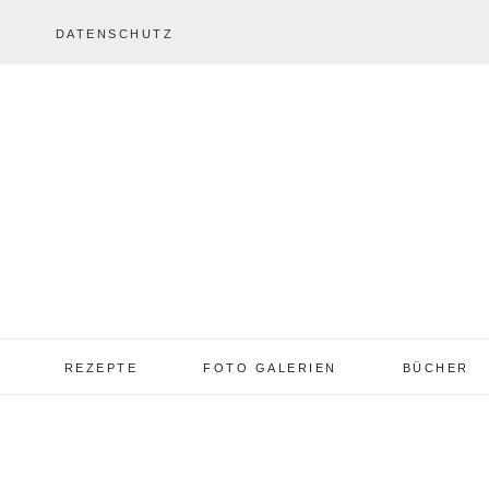
DATENSCHUTZ
REZEPTE
FOTO GALERIEN
BÜCHER
REZEPTE VON A – Z
REZEPTE GALERIE
2013 – 2017
TORTEN