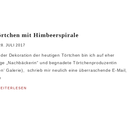
rtchen mit Himbeerspirale
28. JULI 2017
der Dekoration der heutigen Törtchen bin ich auf eher
rige „Nachbäckerin“ und begnadete Törtchenproduzentin
en‘ Galerie), schrieb mir neulich eine überraschende E-Mail,
e
EITERLESEN