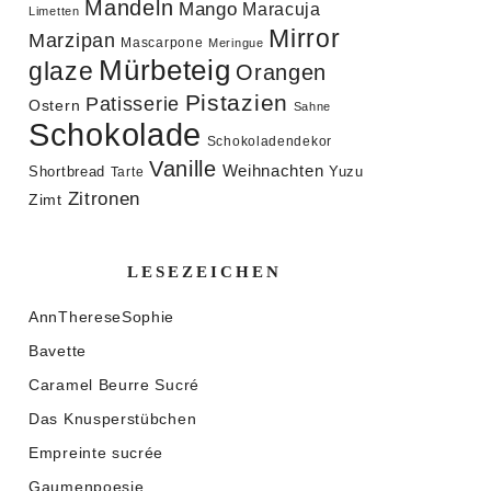
Mandeln
Mango
Maracuja
Limetten
Mirror
Marzipan
Mascarpone
Meringue
Mürbeteig
glaze
Orangen
Pistazien
Patisserie
Ostern
Sahne
Schokolade
Schokoladendekor
Vanille
Weihnachten
Shortbread
Yuzu
Tarte
Zitronen
Zimt
LESEZEICHEN
AnnThereseSophie
Bavette
Caramel Beurre Sucré
Das Knusperstübchen
Empreinte sucrée
Gaumenpoesie