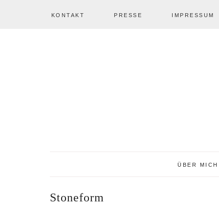
KONTAKT
PRESSE
IMPRESSUM
Zur
Zum
Zur
NAV
Hauptnavigation
Inhalt
Seitenspalte
springen
springen
springen
SOCIAL
ICONS
ÜBER MICH
Stoneform