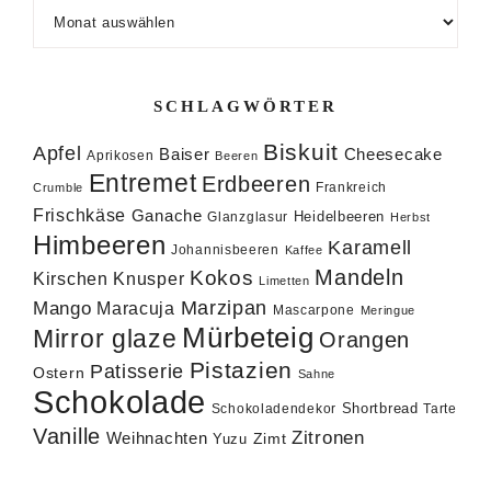
Archiv
SCHLAGWÖRTER
Biskuit
Apfel
Baiser
Cheesecake
Aprikosen
Beeren
Entremet
Erdbeeren
Frankreich
Crumble
Frischkäse
Ganache
Heidelbeeren
Glanzglasur
Herbst
Himbeeren
Karamell
Johannisbeeren
Kaffee
Mandeln
Kokos
Knusper
Kirschen
Limetten
Marzipan
Mango
Maracuja
Mascarpone
Meringue
Mürbeteig
Mirror glaze
Orangen
Pistazien
Patisserie
Ostern
Sahne
Schokolade
Shortbread
Schokoladendekor
Tarte
Vanille
Zitronen
Weihnachten
Zimt
Yuzu