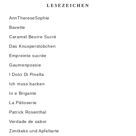
LESEZEICHEN
AnnThereseSophie
Bavette
Caramel Beurre Sucré
Das Knusperstübchen
Empreinte sucrée
Gaumenpoesie
I Dolci Di Pinella
Ich muss backen
Io e Brigante
La Pâtisserie
Patrick Rosenthal
Verdade de sabor
Zimtkeks und Apfeltarte