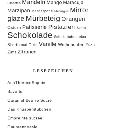
Mandeln
Mango
Maracuja
Limetten
Mirror
Marzipan
Mascarpone
Meringue
Mürbeteig
glaze
Orangen
Pistazien
Patisserie
Ostern
Sahne
Schokolade
Schokoladendekor
Vanille
Weihnachten
Shortbread
Yuzu
Tarte
Zitronen
Zimt
LESEZEICHEN
AnnThereseSophie
Bavette
Caramel Beurre Sucré
Das Knusperstübchen
Empreinte sucrée
Gaumenpoesie