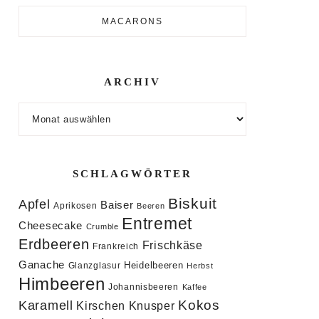
MACARONS
ARCHIV
Archiv
SCHLAGWÖRTER
Biskuit
Apfel
Baiser
Aprikosen
Beeren
Entremet
Cheesecake
Crumble
Erdbeeren
Frischkäse
Frankreich
Ganache
Heidelbeeren
Glanzglasur
Herbst
Himbeeren
Johannisbeeren
Kaffee
Kokos
Karamell
Knusper
Kirschen