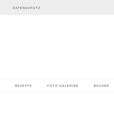
DATENSCHUTZ
REZEPTE
FOTO GALERIEN
BÜCHER
REZEPTE VON A – Z
REZEPTE GALERIE
2013 – 2017
TORTEN