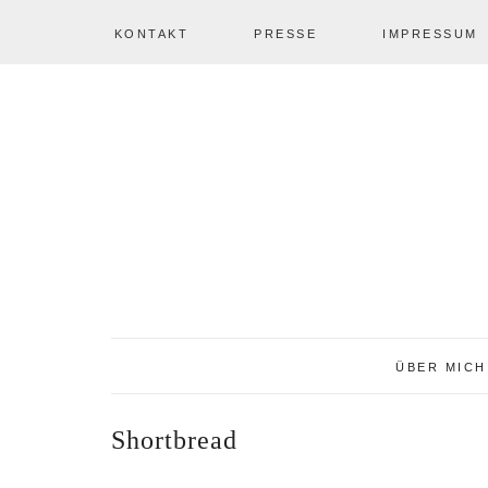
KONTAKT
PRESSE
IMPRESSUM
Zur
Zum
Zur
NAV
Hauptnavigation
Inhalt
Seitenspalte
springen
springen
springen
SOCIAL
ICONS
ÜBER MICH
Shortbread