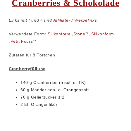
Cranberries & Schokolade
Links mit * und ¹ sind
Affiliate- / Werbelinks
Verwendete Form:
Silikonform „Stone“
*,
Silikonform
„Petit Fours“
*
Zutaten für 8 Törtchen
Cranberryfüllung
140 g Cranberries (frisch o. TK)
60 g Mandarinen- o. Orangensaft
70 g Gelierzucker 1:2
2 El. Orangenlikör