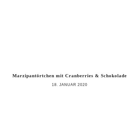
Zur
Zum
Zur
Hauptnavigation
Inhalt
Seitenspalte
springen
springen
springen
Marzipantörtchen mit Cranberries & Schokolade
18. JANUAR 2020