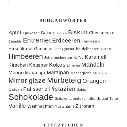
SCHLAGWÖRTER
Biskuit
Apfel
Baiser
Cheesecake
Aprikosen
Beeren
Entremet
Erdbeeren
Frankreich
Crumble
Frischkäse
Ganache
Heidelbeeren
Glanzglasur
Herbst
Himbeeren
Karamell
Johannisbeeren
Kaffee
Mandeln
Kokos
Knusper
Kirschen
Limetten
Marzipan
Mango
Maracuja
Mascarpone
Meringue
Mürbeteig
Mirror glaze
Orangen
Pistazien
Patisserie
Ostern
Sahne
Schokolade
Shortbread
Schokoladendekor
Tarte
Vanille
Zitronen
Weihnachten
Zimt
Yuzu
LESEZEICHEN