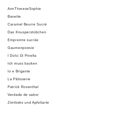
AnnThereseSophie
Bavette
Caramel Beurre Sucré
Das Knusperstübchen
Empreinte sucrée
Gaumenpoesie
I Dolci Di Pinella
Ich muss backen
Io e Brigante
La Pâtisserie
Patrick Rosenthal
Verdade de sabor
Zimtkeks und Apfeltarte