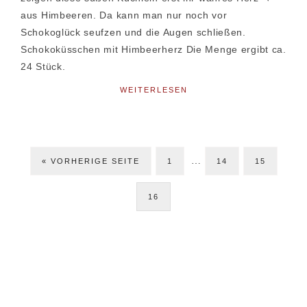
aus Himbeeren. Da kann man nur noch vor
Schokoglück seufzen und die Augen schließen.
Schokoküsschen mit Himbeerherz Die Menge ergibt ca.
24 Stück.
WEITERLESEN
Weggelassene
…
ZUR
SEITE
SEITE
SEITE
«
VORHERIGE SEITE
1
Zwischenseiten
14
15
SEITE
16
Seitenspalte