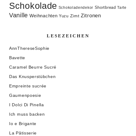
Schokolade
Shortbread
Schokoladendekor
Tarte
Vanille
Zitronen
Weihnachten
Zimt
Yuzu
LESEZEICHEN
AnnThereseSophie
Bavette
Caramel Beurre Sucré
Das Knusperstübchen
Empreinte sucrée
Gaumenpoesie
I Dolci Di Pinella
Ich muss backen
Io e Brigante
La Pâtisserie