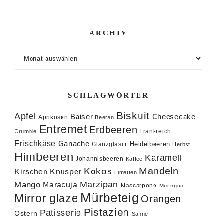
ARCHIV
Archiv
SCHLAGWÖRTER
Biskuit
Apfel
Baiser
Cheesecake
Aprikosen
Beeren
Entremet
Erdbeeren
Frankreich
Crumble
Frischkäse
Ganache
Heidelbeeren
Glanzglasur
Herbst
Himbeeren
Karamell
Johannisbeeren
Kaffee
Mandeln
Kokos
Knusper
Kirschen
Limetten
Marzipan
Mango
Maracuja
Mascarpone
Meringue
Mürbeteig
Mirror glaze
Orangen
Pistazien
Patisserie
Ostern
Sahne