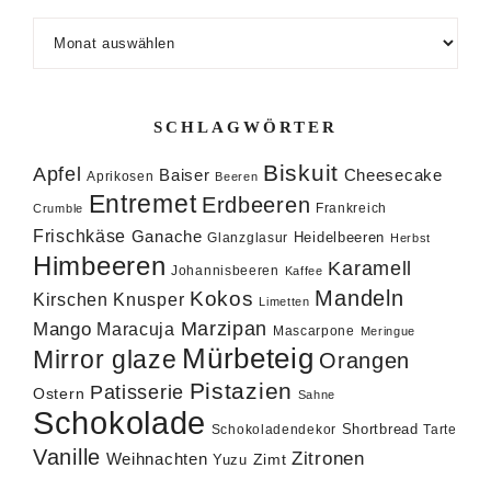
Archiv
SCHLAGWÖRTER
Biskuit
Apfel
Baiser
Cheesecake
Aprikosen
Beeren
Entremet
Erdbeeren
Frankreich
Crumble
Frischkäse
Ganache
Heidelbeeren
Glanzglasur
Herbst
Himbeeren
Karamell
Johannisbeeren
Kaffee
Mandeln
Kokos
Knusper
Kirschen
Limetten
Marzipan
Mango
Maracuja
Mascarpone
Meringue
Mürbeteig
Mirror glaze
Orangen
Pistazien
Patisserie
Ostern
Sahne
Schokolade
Shortbread
Schokoladendekor
Tarte
Vanille
Zitronen
Weihnachten
Zimt
Yuzu