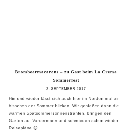
Zur
Zum
Zur
Hauptnavigation
Inhalt
Seitenspalte
springen
springen
springen
Brombeermacarons – zu Gast beim La Crema
Sommerfest
2. SEPTEMBER 2017
Hin und wieder lässt sich auch hier im Norden mal ein
bisschen der Sommer blicken. Wir genießen dann die
warmen Spätsommersonnenstrahlen, bringen den
Garten auf Vordermann und schmieden schon wieder
Reisepläne 😉 .