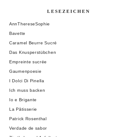
LESEZEICHEN
AnnThereseSophie
Bavette
Caramel Beurre Sucré
Das Knusperstübchen
Empreinte sucrée
Gaumenpoesie
I Dolci Di Pinella
Ich muss backen
Io e Brigante
La Pâtisserie
Patrick Rosenthal
Verdade de sabor