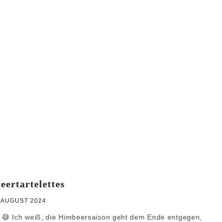
WEIHNACHTEN
GRUNDREZEPTE
ertartelettes
. AUGUST 2024
 😅 Ich weiß, die Himbeersaison geht dem Ende entgegen,