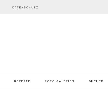
DATENSCHUTZ
REZEPTE
FOTO GALERIEN
BÜCHER
REZEPTE VON A – Z
REZEPTE GALERIE
2013 – 2017
TORTEN