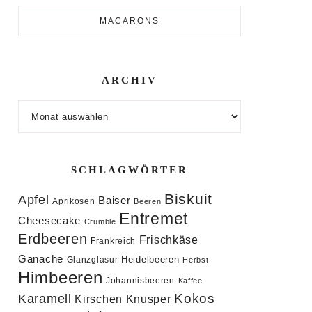
MACARONS
ARCHIV
Archiv
SCHLAGWÖRTER
Biskuit
Apfel
Baiser
Aprikosen
Beeren
Entremet
Cheesecake
Crumble
Erdbeeren
Frischkäse
Frankreich
Ganache
Heidelbeeren
Glanzglasur
Herbst
Himbeeren
Johannisbeeren
Kaffee
Kokos
Karamell
Knusper
Kirschen