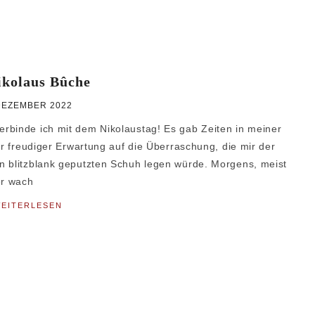
ikolaus Bûche
DEZEMBER 2022
rbinde ich mit dem Nikolaustag! Es gab Zeiten in meiner
or freudiger Erwartung auf die Überraschung, die mir der
n blitzblank geputzten Schuh legen würde. Morgens, meist
er wach
EITERLESEN