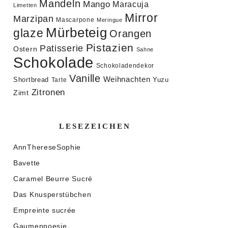
Mandeln
Mango
Maracuja
Limetten
Mirror
Marzipan
Mascarpone
Meringue
Mürbeteig
glaze
Orangen
Pistazien
Patisserie
Ostern
Sahne
Schokolade
Schokoladendekor
Vanille
Weihnachten
Shortbread
Yuzu
Tarte
Zitronen
Zimt
LESEZEICHEN
AnnThereseSophie
Bavette
Caramel Beurre Sucré
Das Knusperstübchen
Empreinte sucrée
Gaumenpoesie