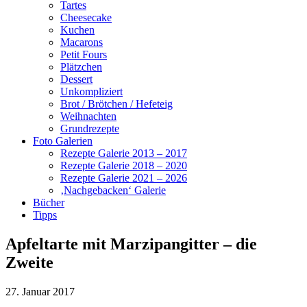
Tartes
Cheesecake
Kuchen
Macarons
Petit Fours
Plätzchen
Dessert
Unkompliziert
Brot / Brötchen / Hefeteig
Weihnachten
Grundrezepte
Foto Galerien
Rezepte Galerie 2013 – 2017
Rezepte Galerie 2018 – 2020
Rezepte Galerie 2021 – 2026
‚Nachgebacken‘ Galerie
Bücher
Tipps
Apfeltarte mit Marzipangitter – die
Zweite
27. Januar 2017