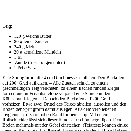
Teig:
120 g weiche Butter
80 g feiner Zucker
240 g Mehl
20 g gemahlene Mandeln
1 Ei
Vanille (frisch o. gemahlen)
1 Prise Salz
Eine Springform mit 24 cm Durchmesser einfetten. Den Backofen
auf 200 Grad aufheizen. – Alle Zutaten schnell zu einem
geschmeidigen Teig verkneten, zu einem flachen runden Ziegel
formen und in Frischhaltefolie verpackt eine Stunde in den
Kühlschrank legen. – Danach den Backofen auf 200 Grad
vorheizen. Etwa zwei Drittel des Teiges abteilen, ausrollen und den
Boden der Springform damit auslegen. Aus dem verbliebenen
Teig einen ca. 3 cm hohen Rand formen. Tipp: Mit einem
Rollschneider lässt sich dieser Rand sehr schön begradigen. Den
Boden mehrmals mit der Gabel einstechen. (Teigreste können einige
Tage im Kühlschrank aufbewahrt werden und/oder z. B. zu Keksen