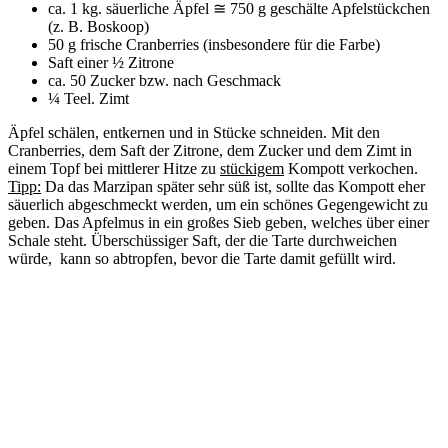
ca. 1 kg. säuerliche Äpfel ≅ 750 g geschälte Apfelstückchen
(z. B. Boskoop)
50 g frische Cranberries (insbesondere für die Farbe)
Saft einer ½ Zitrone
ca. 50 Zucker bzw. nach Geschmack
¼ Teel. Zimt
Äpfel schälen, entkernen und in Stücke schneiden. Mit den
Cranberries, dem Saft der Zitrone, dem Zucker und dem Zimt in
einem Topf bei mittlerer Hitze zu
stückigem
Kompott verkochen.
Tipp:
Da das Marzipan später sehr süß ist, sollte das Kompott eher
säuerlich abgeschmeckt werden, um ein schönes Gegengewicht zu
geben. Das Apfelmus in ein großes Sieb geben, welches über einer
Schale steht. Überschüssiger Saft, der die Tarte durchweichen
würde, kann so abtropfen, bevor die Tarte damit gefüllt wird.