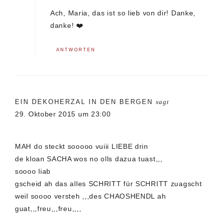
Ach, Maria, das ist so lieb von dir! Danke,
danke! ❤️
ANTWORTEN
EIN DEKOHERZAL IN DEN BERGEN
sagt
29. Oktober 2015 um 23:00
MAH do steckt sooooo vuiii LIEBE drin
de kloan SACHA wos no olls dazua tuast,,,
soooo liab
gscheid ah das alles SCHRITT für SCHRITT zuagscht
weil soooo versteh ,,,des CHAOSHENDL ah
guat,,,freu,,,freu,,,,