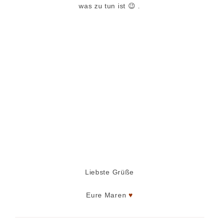
was zu tun ist 😉 .
Liebste Grüße
Eure Maren
♥