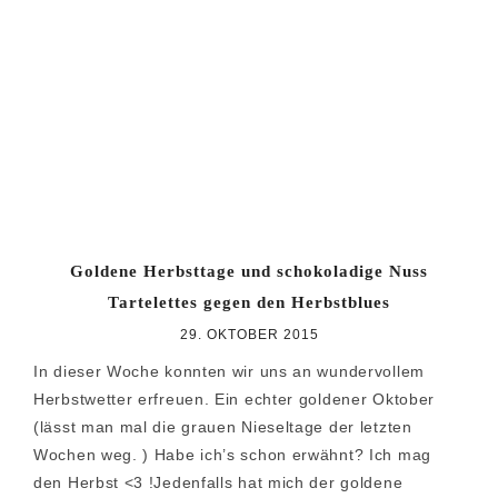
Zur
Zum
Zur
Hauptnavigation
Inhalt
Seitenspalte
springen
springen
springen
Goldene Herbsttage und schokoladige Nuss
Tartelettes gegen den Herbstblues
29. OKTOBER 2015
In dieser Woche konnten wir uns an wundervollem
Herbstwetter erfreuen. Ein echter goldener Oktober
(lässt man mal die grauen Nieseltage der letzten
Wochen weg. ) Habe ich’s schon erwähnt? Ich mag
den Herbst <3 !Jedenfalls hat mich der goldene