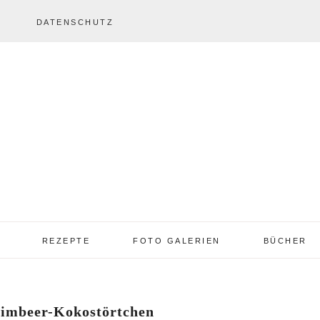
DATENSCHUTZ
REZEPTE
FOTO GALERIEN
BÜCHER
REZEPTE VON A – Z
REZEPTE GALERIE
2013 – 2017
imbeer-Kokostörtchen
TORTEN