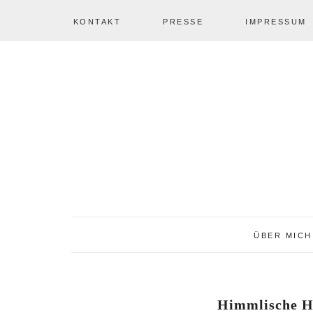
KONTAKT
PRESSE
IMPRESSUM
Zur
Zum
Zur
NAV
Hauptnavigation
Inhalt
Seitenspalte
springen
springen
springen
SOCIAL
ICONS
ÜBER MICH
Himmlische H