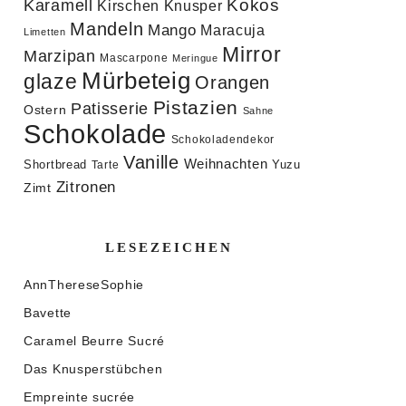
Kokos
Karamell
Knusper
Kirschen
Mandeln
Mango
Maracuja
Limetten
Mirror
Marzipan
Mascarpone
Meringue
Mürbeteig
glaze
Orangen
Pistazien
Patisserie
Ostern
Sahne
Schokolade
Schokoladendekor
Vanille
Weihnachten
Shortbread
Yuzu
Tarte
Zitronen
Zimt
LESEZEICHEN
AnnThereseSophie
Bavette
Caramel Beurre Sucré
Das Knusperstübchen
Empreinte sucrée