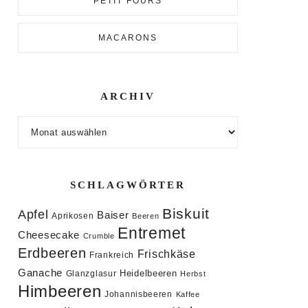
PETIT FOURS
MACARONS
ARCHIV
Archiv
SCHLAGWÖRTER
Biskuit
Apfel
Baiser
Aprikosen
Beeren
Entremet
Cheesecake
Crumble
Erdbeeren
Frischkäse
Frankreich
Ganache
Heidelbeeren
Glanzglasur
Herbst
Himbeeren
Johannisbeeren
Kaffee