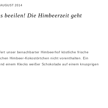
REZEPTE GALERIE
. AUGUST 2014
2018 – 2020
TÖRTCHEN
ns beeilen! Die Himbeerzeit geht
REZEPTE GALERIE
TARTES
2021 – 2026
CHEESECAKE
‚NACHGEBACKEN‘
GALERIE
KUCHEN
MACARONS
efert unser benachbarter Himbeerhof köstliche frische
chen Himbeer-Kokostörtchen nicht vorenthalten. Ein
PETIT FOURS
nd einem Klecks weißer Schokolade auf einem knusprigen
PLÄTZCHEN
DESSERT
UNKOMPLIZIERT
BROT / BRÖTCHEN /
HEFETEIG