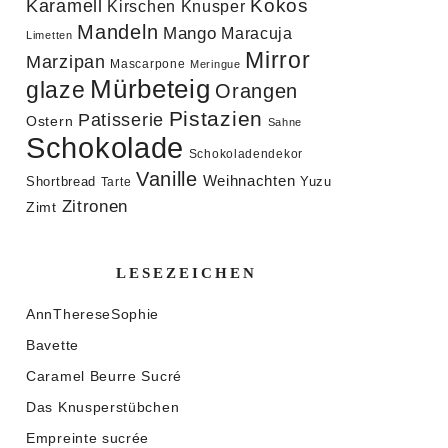
Kokos
Karamell
Knusper
Kirschen
Mandeln
Mango
Maracuja
Limetten
Mirror
Marzipan
Mascarpone
Meringue
Mürbeteig
glaze
Orangen
Pistazien
Patisserie
Ostern
Sahne
Schokolade
Schokoladendekor
Vanille
Weihnachten
Shortbread
Yuzu
Tarte
Zitronen
Zimt
LESEZEICHEN
AnnThereseSophie
Bavette
Caramel Beurre Sucré
Das Knusperstübchen
Empreinte sucrée