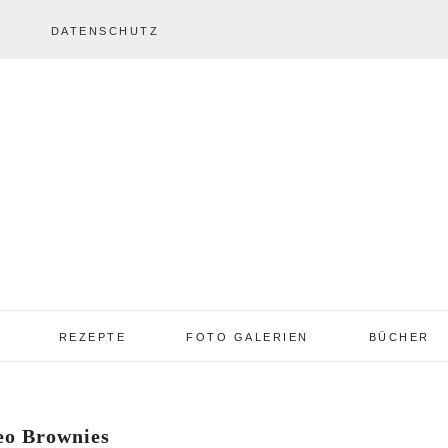
DATENSCHUTZ
REZEPTE
FOTO GALERIEN
BÜCHER
REZEPTE VON A – Z
REZEPTE GALERIE
2013 – 2017
eo Brownies
TORTEN