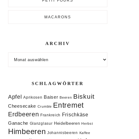
PETIT FOURS
MACARONS
ARCHIV
Archiv
SCHLAGWÖRTER
Biskuit
Apfel
Baiser
Aprikosen
Beeren
Entremet
Cheesecake
Crumble
Erdbeeren
Frischkäse
Frankreich
Ganache
Heidelbeeren
Glanzglasur
Herbst
Himbeeren
Johannisbeeren
Kaffee