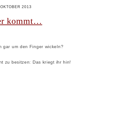
REZEPTE GALERIE
 OKTOBER 2013
2018 – 2020
TÖRTCHEN
ger kommt…
REZEPTE GALERIE
TARTES
2021 – 2026
CHEESECAKE
‚NACHGEBACKEN‘
hn gar um den Finger wickeln?
GALERIE
KUCHEN
t zu besitzen: Das kriegt ihr hin!
MACARONS
PETIT FOURS
PLÄTZCHEN
DESSERT
UNKOMPLIZIERT
BROT / BRÖTCHEN /
HEFETEIG