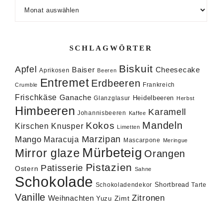
Archiv
SCHLAGWÖRTER
Biskuit
Apfel
Baiser
Cheesecake
Aprikosen
Beeren
Entremet
Erdbeeren
Frankreich
Crumble
Frischkäse
Ganache
Heidelbeeren
Glanzglasur
Herbst
Himbeeren
Karamell
Johannisbeeren
Kaffee
Mandeln
Kokos
Knusper
Kirschen
Limetten
Marzipan
Mango
Maracuja
Mascarpone
Meringue
Mürbeteig
Mirror glaze
Orangen
Pistazien
Patisserie
Ostern
Sahne
Schokolade
Shortbread
Schokoladendekor
Tarte
Vanille
Zitronen
Weihnachten
Zimt
Yuzu