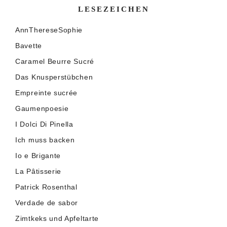
LESEZEICHEN
AnnThereseSophie
Bavette
Caramel Beurre Sucré
Das Knusperstübchen
Empreinte sucrée
Gaumenpoesie
I Dolci Di Pinella
Ich muss backen
Io e Brigante
La Pâtisserie
Patrick Rosenthal
Verdade de sabor
Zimtkeks und Apfeltarte