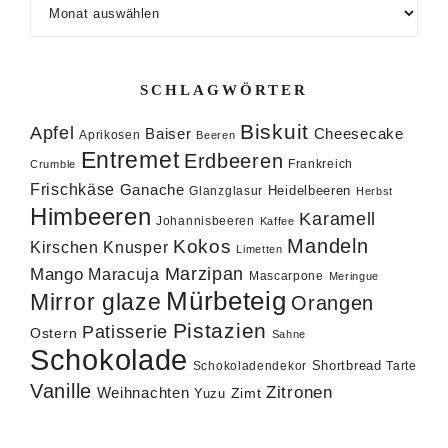
Archiv
SCHLAGWÖRTER
Biskuit
Apfel
Baiser
Cheesecake
Aprikosen
Beeren
Entremet
Erdbeeren
Frankreich
Crumble
Frischkäse
Ganache
Heidelbeeren
Glanzglasur
Herbst
Himbeeren
Karamell
Johannisbeeren
Kaffee
Mandeln
Kokos
Knusper
Kirschen
Limetten
Marzipan
Mango
Maracuja
Mascarpone
Meringue
Mürbeteig
Mirror glaze
Orangen
Pistazien
Patisserie
Ostern
Sahne
Schokolade
Shortbread
Schokoladendekor
Tarte
Vanille
Zitronen
Weihnachten
Zimt
Yuzu