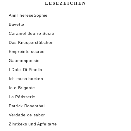
LESEZEICHEN
AnnThereseSophie
Bavette
Caramel Beurre Sucré
Das Knusperstübchen
Empreinte sucrée
Gaumenpoesie
I Dolci Di Pinella
Ich muss backen
Io e Brigante
La Pâtisserie
Patrick Rosenthal
Verdade de sabor
Zimtkeks und Apfeltarte