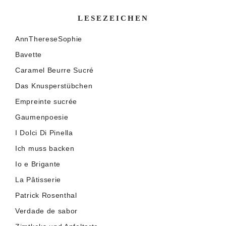
LESEZEICHEN
AnnThereseSophie
Bavette
Caramel Beurre Sucré
Das Knusperstübchen
Empreinte sucrée
Gaumenpoesie
I Dolci Di Pinella
Ich muss backen
Io e Brigante
La Pâtisserie
Patrick Rosenthal
Verdade de sabor