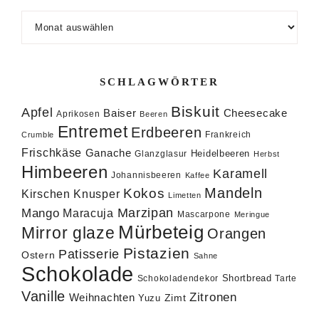
Archiv
SCHLAGWÖRTER
Biskuit
Apfel
Baiser
Cheesecake
Aprikosen
Beeren
Entremet
Erdbeeren
Frankreich
Crumble
Frischkäse
Ganache
Heidelbeeren
Glanzglasur
Herbst
Himbeeren
Karamell
Johannisbeeren
Kaffee
Mandeln
Kokos
Knusper
Kirschen
Limetten
Marzipan
Mango
Maracuja
Mascarpone
Meringue
Mürbeteig
Mirror glaze
Orangen
Pistazien
Patisserie
Ostern
Sahne
Schokolade
Shortbread
Schokoladendekor
Tarte
Vanille
Zitronen
Weihnachten
Zimt
Yuzu