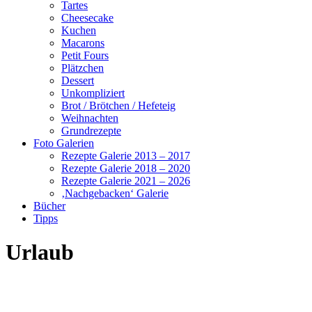
Tartes
Cheesecake
Kuchen
Macarons
Petit Fours
Plätzchen
Dessert
Unkompliziert
Brot / Brötchen / Hefeteig
Weihnachten
Grundrezepte
Foto Galerien
Rezepte Galerie 2013 – 2017
Rezepte Galerie 2018 – 2020
Rezepte Galerie 2021 – 2026
‚Nachgebacken‘ Galerie
Bücher
Tipps
Urlaub