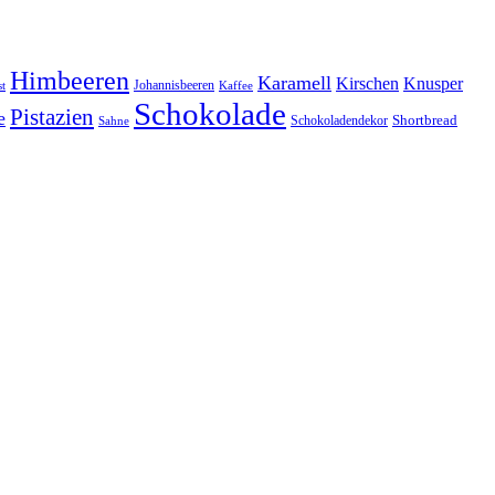
Himbeeren
Karamell
Kirschen
Knusper
t
Johannisbeeren
Kaffee
Schokolade
Pistazien
e
Shortbread
Schokoladendekor
Sahne