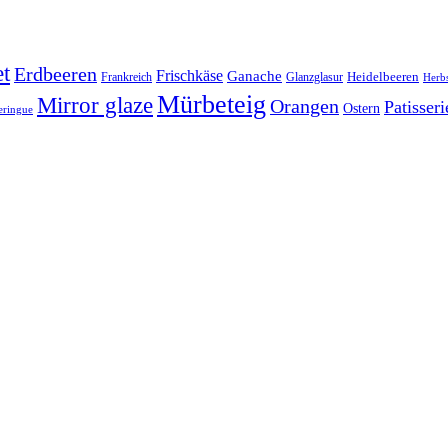
t
Erdbeeren
Frischkäse
Ganache
Heidelbeeren
Frankreich
Glanzglasur
Herbs
Mürbeteig
Mirror glaze
Orangen
Patisseri
Ostern
ringue