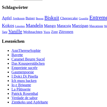
Schlagwörter
Entreme
Biskuit
Apfel
Baiser
Cheesecake
Aprikosen
Beeren
Crumble
Mandeln
Kokos
Marzipan
Mango
Maracuja
Mascarpone
Limetten
Me
Vanille
Zitronen
Weihnachten
Zimt
Yuzu
Tarte
Lesezeichen
AnnThereseSophie
Bavette
Caramel Beurre Sucré
Das Knusperstübchen
Empreinte sucrée
Gaumenpoesie
I Dolci Di Pinella
Ich muss backen
Io e Brigante
La Pâtisserie
Patrick Rosenthal
Verdade de sabor
Zimtkeks und Apfeltarte