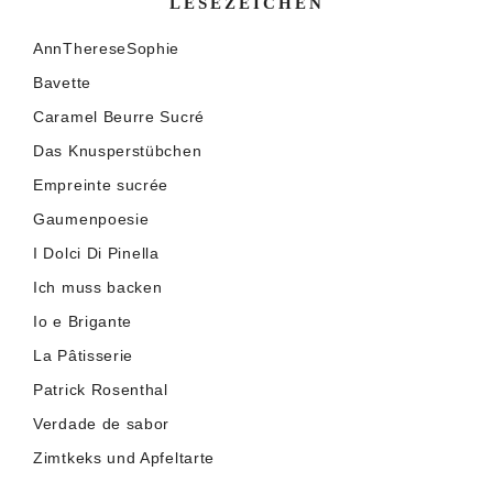
LESEZEICHEN
AnnThereseSophie
Bavette
Caramel Beurre Sucré
Das Knusperstübchen
Empreinte sucrée
Gaumenpoesie
I Dolci Di Pinella
Ich muss backen
Io e Brigante
La Pâtisserie
Patrick Rosenthal
Verdade de sabor
Zimtkeks und Apfeltarte