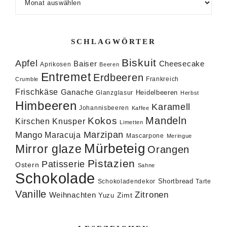
SCHLAGWÖRTER
Biskuit
Apfel
Baiser
Cheesecake
Aprikosen
Beeren
Entremet
Erdbeeren
Frankreich
Crumble
Frischkäse
Ganache
Heidelbeeren
Glanzglasur
Herbst
Himbeeren
Karamell
Johannisbeeren
Kaffee
Mandeln
Kokos
Knusper
Kirschen
Limetten
Marzipan
Mango
Maracuja
Mascarpone
Meringue
Mürbeteig
Mirror glaze
Orangen
Pistazien
Patisserie
Ostern
Sahne
Schokolade
Shortbread
Schokoladendekor
Tarte
Vanille
Zitronen
Weihnachten
Zimt
Yuzu