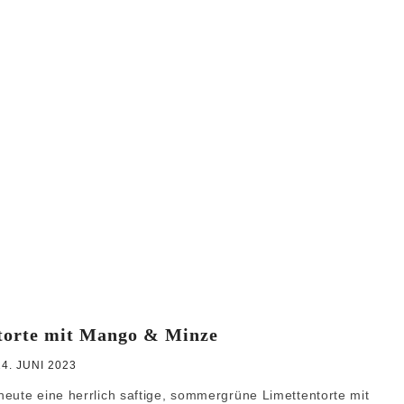
WEIHNACHTEN
GRUNDREZEPTE
ntorte mit Mango & Minze
24. JUNI 2023
eute eine herrlich saftige, sommergrüne Limettentorte mit