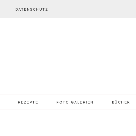
DATENSCHUTZ
REZEPTE
FOTO GALERIEN
BÜCHER
REZEPTE VON A – Z
REZEPTE GALERIE
2013 – 2017
TORTEN