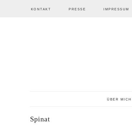
KONTAKT
PRESSE
IMPRESSUM
Zur
Zum
Zur
NAV
Hauptnavigation
Inhalt
Seitenspalte
springen
springen
springen
SOCIAL
ICONS
ÜBER MICH
Spinat