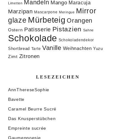
Mandeln
Mango
Maracuja
Limetten
Mirror
Marzipan
Mascarpone
Meringue
Mürbeteig
glaze
Orangen
Pistazien
Patisserie
Ostern
Sahne
Schokolade
Schokoladendekor
Vanille
Weihnachten
Shortbread
Yuzu
Tarte
Zitronen
Zimt
LESEZEICHEN
AnnThereseSophie
Bavette
Caramel Beurre Sucré
Das Knusperstübchen
Empreinte sucrée
Gaumenpoesie