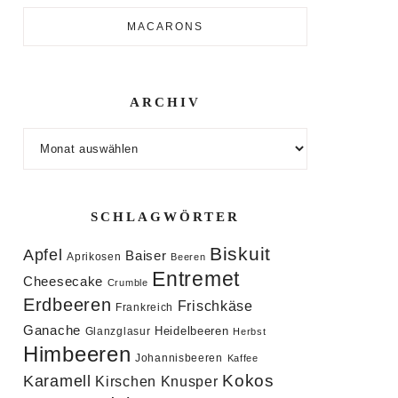
MACARONS
ARCHIV
Archiv
SCHLAGWÖRTER
Biskuit
Apfel
Baiser
Aprikosen
Beeren
Entremet
Cheesecake
Crumble
Erdbeeren
Frischkäse
Frankreich
Ganache
Heidelbeeren
Glanzglasur
Herbst
Himbeeren
Johannisbeeren
Kaffee
Kokos
Karamell
Knusper
Kirschen