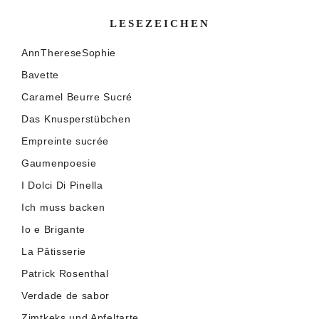
LESEZEICHEN
AnnThereseSophie
Bavette
Caramel Beurre Sucré
Das Knusperstübchen
Empreinte sucrée
Gaumenpoesie
I Dolci Di Pinella
Ich muss backen
Io e Brigante
La Pâtisserie
Patrick Rosenthal
Verdade de sabor
Zimtkeks und Apfeltarte