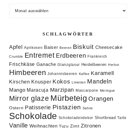
Archiv
SCHLAGWÖRTER
Biskuit
Apfel
Baiser
Cheesecake
Aprikosen
Beeren
Entremet
Erdbeeren
Frankreich
Crumble
Frischkäse
Ganache
Heidelbeeren
Glanzglasur
Herbst
Himbeeren
Karamell
Johannisbeeren
Kaffee
Mandeln
Kokos
Knusper
Kirschen
Limetten
Marzipan
Mango
Maracuja
Mascarpone
Meringue
Mürbeteig
Mirror glaze
Orangen
Pistazien
Patisserie
Ostern
Sahne
Schokolade
Shortbread
Schokoladendekor
Tarte
Vanille
Zitronen
Weihnachten
Zimt
Yuzu