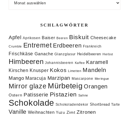
SCHLAGWÖRTER
Biskuit
Apfel
Baiser
Cheesecake
Aprikosen
Beeren
Entremet
Erdbeeren
Frankreich
Crumble
Frischkäse
Ganache
Heidelbeeren
Glanzglasur
Herbst
Himbeeren
Karamell
Johannisbeeren
Kaffee
Mandeln
Kokos
Knusper
Kirschen
Limetten
Marzipan
Mango
Maracuja
Mascarpone
Meringue
Mürbeteig
Mirror glaze
Orangen
Pistazien
Patisserie
Ostern
Sahne
Schokolade
Shortbread
Schokoladendekor
Tarte
Vanille
Zitronen
Weihnachten
Zimt
Yuzu