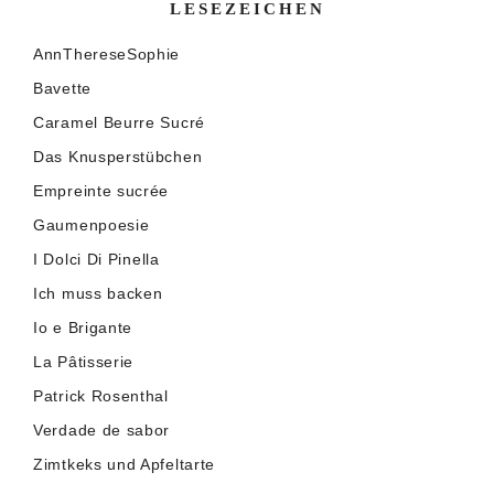
LESEZEICHEN
AnnThereseSophie
Bavette
Caramel Beurre Sucré
Das Knusperstübchen
Empreinte sucrée
Gaumenpoesie
I Dolci Di Pinella
Ich muss backen
Io e Brigante
La Pâtisserie
Patrick Rosenthal
Verdade de sabor
Zimtkeks und Apfeltarte