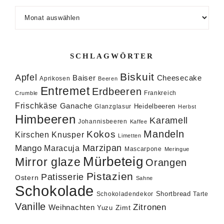
Archiv
SCHLAGWÖRTER
Biskuit
Apfel
Baiser
Cheesecake
Aprikosen
Beeren
Entremet
Erdbeeren
Frankreich
Crumble
Frischkäse
Ganache
Heidelbeeren
Glanzglasur
Herbst
Himbeeren
Karamell
Johannisbeeren
Kaffee
Mandeln
Kokos
Knusper
Kirschen
Limetten
Marzipan
Mango
Maracuja
Mascarpone
Meringue
Mürbeteig
Mirror glaze
Orangen
Pistazien
Patisserie
Ostern
Sahne
Schokolade
Shortbread
Schokoladendekor
Tarte
Vanille
Zitronen
Weihnachten
Zimt
Yuzu