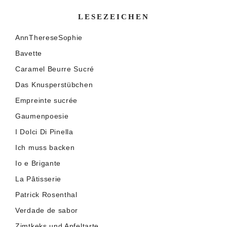
LESEZEICHEN
AnnThereseSophie
Bavette
Caramel Beurre Sucré
Das Knusperstübchen
Empreinte sucrée
Gaumenpoesie
I Dolci Di Pinella
Ich muss backen
Io e Brigante
La Pâtisserie
Patrick Rosenthal
Verdade de sabor
Zimtkeks und Apfeltarte