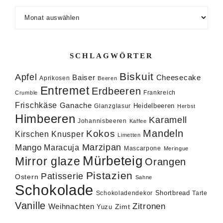
Archiv
SCHLAGWÖRTER
Biskuit
Apfel
Baiser
Cheesecake
Aprikosen
Beeren
Entremet
Erdbeeren
Frankreich
Crumble
Frischkäse
Ganache
Heidelbeeren
Glanzglasur
Herbst
Himbeeren
Karamell
Johannisbeeren
Kaffee
Mandeln
Kokos
Knusper
Kirschen
Limetten
Marzipan
Mango
Maracuja
Mascarpone
Meringue
Mürbeteig
Mirror glaze
Orangen
Pistazien
Patisserie
Ostern
Sahne
Schokolade
Shortbread
Schokoladendekor
Tarte
Vanille
Zitronen
Weihnachten
Zimt
Yuzu