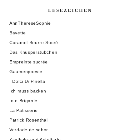
LESEZEICHEN
AnnThereseSophie
Bavette
Caramel Beurre Sucré
Das Knusperstübchen
Empreinte sucrée
Gaumenpoesie
I Dolci Di Pinella
Ich muss backen
Io e Brigante
La Pâtisserie
Patrick Rosenthal
Verdade de sabor
Zimtkeks und Apfeltarte