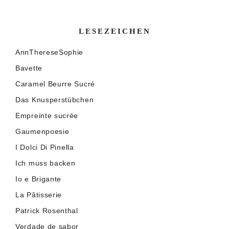
LESEZEICHEN
AnnThereseSophie
Bavette
Caramel Beurre Sucré
Das Knusperstübchen
Empreinte sucrée
Gaumenpoesie
I Dolci Di Pinella
Ich muss backen
Io e Brigante
La Pâtisserie
Patrick Rosenthal
Verdade de sabor