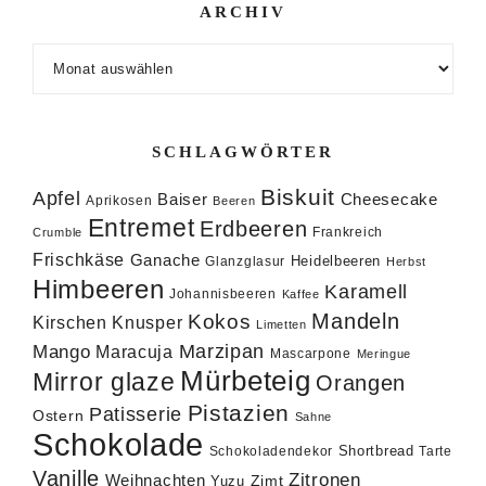
ARCHIV
Archiv
SCHLAGWÖRTER
Biskuit
Apfel
Baiser
Cheesecake
Aprikosen
Beeren
Entremet
Erdbeeren
Frankreich
Crumble
Frischkäse
Ganache
Heidelbeeren
Glanzglasur
Herbst
Himbeeren
Karamell
Johannisbeeren
Kaffee
Mandeln
Kokos
Knusper
Kirschen
Limetten
Marzipan
Mango
Maracuja
Mascarpone
Meringue
Mürbeteig
Mirror glaze
Orangen
Pistazien
Patisserie
Ostern
Sahne
Schokolade
Shortbread
Schokoladendekor
Tarte
Vanille
Zitronen
Weihnachten
Zimt
Yuzu