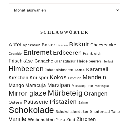
Archiv
SCHLAGWÖRTER
Biskuit
Apfel
Baiser
Cheesecake
Aprikosen
Beeren
Entremet
Erdbeeren
Frankreich
Crumble
Frischkäse
Ganache
Heidelbeeren
Glanzglasur
Herbst
Himbeeren
Karamell
Johannisbeeren
Kaffee
Mandeln
Kokos
Knusper
Kirschen
Limetten
Marzipan
Mango
Maracuja
Mascarpone
Meringue
Mürbeteig
Mirror glaze
Orangen
Pistazien
Patisserie
Ostern
Sahne
Schokolade
Shortbread
Schokoladendekor
Tarte
Vanille
Zitronen
Weihnachten
Zimt
Yuzu