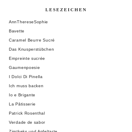
LESEZEICHEN
AnnThereseSophie
Bavette
Caramel Beurre Sucré
Das Knusperstübchen
Empreinte sucrée
Gaumenpoesie
I Dolci Di Pinella
Ich muss backen
Io e Brigante
La Pâtisserie
Patrick Rosenthal
Verdade de sabor
Zimtkeks und Apfeltarte