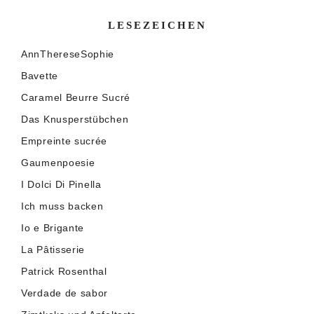
LESEZEICHEN
AnnThereseSophie
Bavette
Caramel Beurre Sucré
Das Knusperstübchen
Empreinte sucrée
Gaumenpoesie
I Dolci Di Pinella
Ich muss backen
Io e Brigante
La Pâtisserie
Patrick Rosenthal
Verdade de sabor