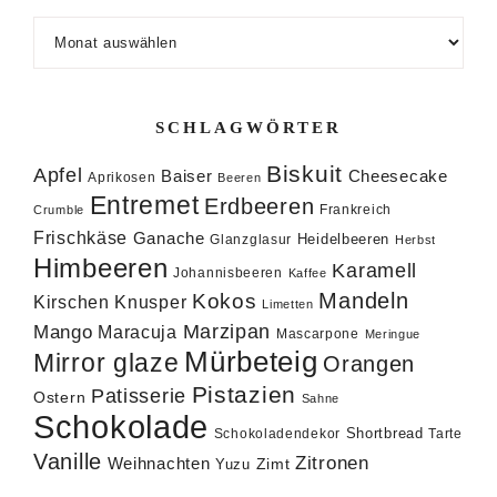
Archiv
SCHLAGWÖRTER
Biskuit
Apfel
Baiser
Cheesecake
Aprikosen
Beeren
Entremet
Erdbeeren
Frankreich
Crumble
Frischkäse
Ganache
Heidelbeeren
Glanzglasur
Herbst
Himbeeren
Karamell
Johannisbeeren
Kaffee
Mandeln
Kokos
Knusper
Kirschen
Limetten
Marzipan
Mango
Maracuja
Mascarpone
Meringue
Mürbeteig
Mirror glaze
Orangen
Pistazien
Patisserie
Ostern
Sahne
Schokolade
Shortbread
Schokoladendekor
Tarte
Vanille
Zitronen
Weihnachten
Zimt
Yuzu