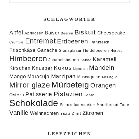
SCHLAGWÖRTER
Biskuit
Apfel
Baiser
Cheesecake
Aprikosen
Beeren
Entremet
Erdbeeren
Frankreich
Crumble
Frischkäse
Ganache
Heidelbeeren
Glanzglasur
Herbst
Himbeeren
Karamell
Johannisbeeren
Kaffee
Mandeln
Kokos
Knusper
Kirschen
Limetten
Marzipan
Mango
Maracuja
Mascarpone
Meringue
Mürbeteig
Mirror glaze
Orangen
Pistazien
Patisserie
Ostern
Sahne
Schokolade
Shortbread
Schokoladendekor
Tarte
Vanille
Zitronen
Weihnachten
Zimt
Yuzu
LESEZEICHEN