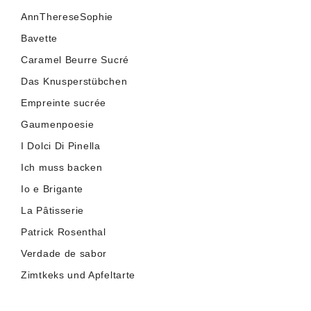
AnnThereseSophie
Bavette
Caramel Beurre Sucré
Das Knusperstübchen
Empreinte sucrée
Gaumenpoesie
I Dolci Di Pinella
Ich muss backen
Io e Brigante
La Pâtisserie
Patrick Rosenthal
Verdade de sabor
Zimtkeks und Apfeltarte