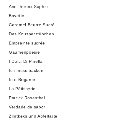
AnnThereseSophie
Bavette
Caramel Beurre Sucré
Das Knusperstübchen
Empreinte sucrée
Gaumenpoesie
I Dolci Di Pinella
Ich muss backen
Io e Brigante
La Pâtisserie
Patrick Rosenthal
Verdade de sabor
Zimtkeks und Apfeltarte