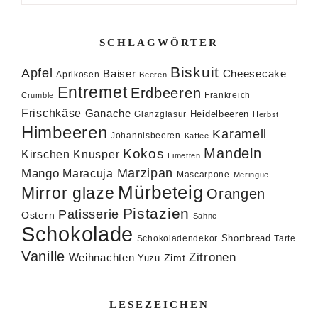
SCHLAGWÖRTER
Biskuit
Apfel
Baiser
Cheesecake
Aprikosen
Beeren
Entremet
Erdbeeren
Frankreich
Crumble
Frischkäse
Ganache
Heidelbeeren
Glanzglasur
Herbst
Himbeeren
Karamell
Johannisbeeren
Kaffee
Mandeln
Kokos
Knusper
Kirschen
Limetten
Marzipan
Mango
Maracuja
Mascarpone
Meringue
Mürbeteig
Mirror glaze
Orangen
Pistazien
Patisserie
Ostern
Sahne
Schokolade
Shortbread
Schokoladendekor
Tarte
Vanille
Zitronen
Weihnachten
Zimt
Yuzu
LESEZEICHEN