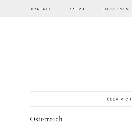
KONTAKT
PRESSE
IMPRESSUM
Zur
Zum
Zur
NAV
Hauptnavigation
Inhalt
Seitenspalte
springen
springen
springen
SOCIAL
ICONS
ÜBER MICH
Österreich