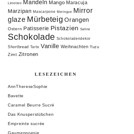
Mandeln
Mango
Maracuja
Limetten
Mirror
Marzipan
Mascarpone
Meringue
Mürbeteig
glaze
Orangen
Pistazien
Patisserie
Ostern
Sahne
Schokolade
Schokoladendekor
Vanille
Weihnachten
Shortbread
Yuzu
Tarte
Zitronen
Zimt
LESEZEICHEN
AnnThereseSophie
Bavette
Caramel Beurre Sucré
Das Knusperstübchen
Empreinte sucrée
Gaumenpoesie