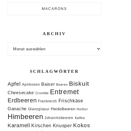
MACARONS
ARCHIV
Archiv
SCHLAGWÖRTER
Biskuit
Apfel
Baiser
Aprikosen
Beeren
Entremet
Cheesecake
Crumble
Erdbeeren
Frischkäse
Frankreich
Ganache
Heidelbeeren
Glanzglasur
Herbst
Himbeeren
Johannisbeeren
Kaffee
Kokos
Karamell
Knusper
Kirschen