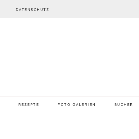
DATENSCHUTZ
REZEPTE
FOTO GALERIEN
BÜCHER
REZEPTE VON A – Z
REZEPTE GALERIE
2013 – 2017
TORTEN