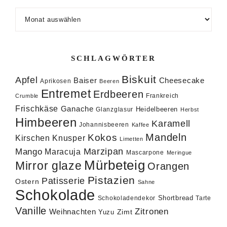
Archiv
SCHLAGWÖRTER
Biskuit
Apfel
Baiser
Cheesecake
Aprikosen
Beeren
Entremet
Erdbeeren
Frankreich
Crumble
Frischkäse
Ganache
Heidelbeeren
Glanzglasur
Herbst
Himbeeren
Karamell
Johannisbeeren
Kaffee
Mandeln
Kokos
Knusper
Kirschen
Limetten
Marzipan
Mango
Maracuja
Mascarpone
Meringue
Mürbeteig
Mirror glaze
Orangen
Pistazien
Patisserie
Ostern
Sahne
Schokolade
Shortbread
Schokoladendekor
Tarte
Vanille
Zitronen
Weihnachten
Zimt
Yuzu