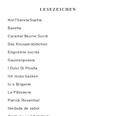
LESEZEICHEN
AnnThereseSophie
Bavette
Caramel Beurre Sucré
Das Knusperstübchen
Empreinte sucrée
Gaumenpoesie
I Dolci Di Pinella
Ich muss backen
Io e Brigante
La Pâtisserie
Patrick Rosenthal
Verdade de sabor