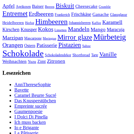
Biskuit
Apfel
Baiser
Cheesecake
Aprikosen
Beeren
Crumble
Entremet
Erdbeeren
Frischkäse
Ganache
Frankreich
Glanzglasur
Himbeeren
Karamell
Heidelbeeren
Herbst
Johannisbeeren
Kaffee
Mandeln
Kokos
Mango
Kirschen
Knusper
Maracuja
Limetten
Mürbeteig
Mirror glaze
Marzipan
Mascarpone
Meringue
Orangen
Pistazien
Patisserie
Ostern
Sahne
Schokolade
Vanille
Shortbread
Schokoladendekor
Tarte
Zitronen
Weihnachten
Zimt
Yuzu
Lesezeichen
AnnThereseSophie
Bavette
Caramel Beurre Sucré
Das Knusperstübchen
Empreinte sucrée
Gaumenpoesie
I Dolci Di Pinella
Ich muss backen
Io e Brigante
La Pâtisserie