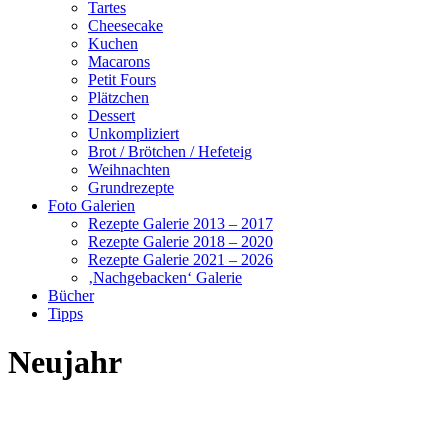
Tartes
Cheesecake
Kuchen
Macarons
Petit Fours
Plätzchen
Dessert
Unkompliziert
Brot / Brötchen / Hefeteig
Weihnachten
Grundrezepte
Foto Galerien
Rezepte Galerie 2013 – 2017
Rezepte Galerie 2018 – 2020
Rezepte Galerie 2021 – 2026
‚Nachgebacken‘ Galerie
Bücher
Tipps
Neujahr