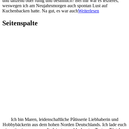
und tanzend oder ruhig und besinnlich? Bei mir war es letzteres,
weswegen ich am Neujahrsmorgen auch spontan Lust auf
Kuchenbacken hatte. Na gut, es war auch
Weiterlesen
Seitenspalte
Ich bin Maren, leidenschaftliche Pâtisserie Liebhaberin und
Hobbybäckerin aus dem hohen Norden Deutschlands. Ich lade euch