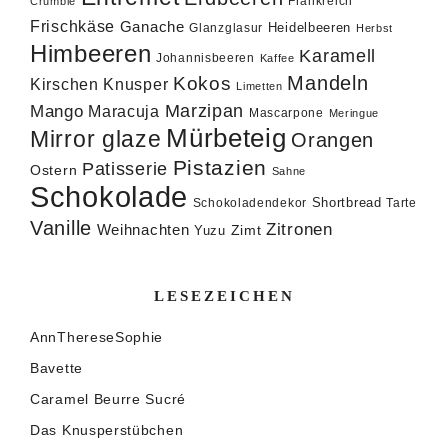
Frankreich
Crumble
Frischkäse
Ganache
Heidelbeeren
Glanzglasur
Herbst
Himbeeren
Karamell
Johannisbeeren
Kaffee
Mandeln
Kokos
Knusper
Kirschen
Limetten
Marzipan
Mango
Maracuja
Mascarpone
Meringue
Mürbeteig
Mirror glaze
Orangen
Pistazien
Patisserie
Ostern
Sahne
Schokolade
Shortbread
Schokoladendekor
Tarte
Vanille
Zitronen
Weihnachten
Zimt
Yuzu
LESEZEICHEN
AnnThereseSophie
Bavette
Caramel Beurre Sucré
Das Knusperstübchen