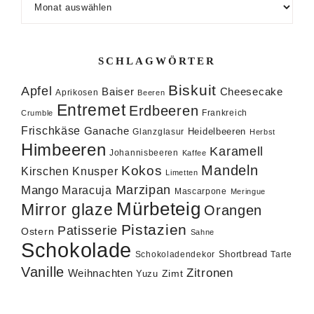
SCHLAGWÖRTER
Biskuit
Apfel
Baiser
Cheesecake
Aprikosen
Beeren
Entremet
Erdbeeren
Frankreich
Crumble
Frischkäse
Ganache
Heidelbeeren
Glanzglasur
Herbst
Himbeeren
Karamell
Johannisbeeren
Kaffee
Mandeln
Kokos
Knusper
Kirschen
Limetten
Marzipan
Mango
Maracuja
Mascarpone
Meringue
Mürbeteig
Mirror glaze
Orangen
Pistazien
Patisserie
Ostern
Sahne
Schokolade
Shortbread
Schokoladendekor
Tarte
Vanille
Zitronen
Weihnachten
Zimt
Yuzu