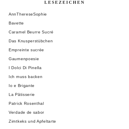
LESEZEICHEN
AnnThereseSophie
Bavette
Caramel Beurre Sucré
Das Knusperstübchen
Empreinte sucrée
Gaumenpoesie
I Dolci Di Pinella
Ich muss backen
Io e Brigante
La Pâtisserie
Patrick Rosenthal
Verdade de sabor
Zimtkeks und Apfeltarte