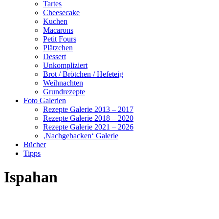
Tartes
Cheesecake
Kuchen
Macarons
Petit Fours
Plätzchen
Dessert
Unkompliziert
Brot / Brötchen / Hefeteig
Weihnachten
Grundrezepte
Foto Galerien
Rezepte Galerie 2013 – 2017
Rezepte Galerie 2018 – 2020
Rezepte Galerie 2021 – 2026
‚Nachgebacken‘ Galerie
Bücher
Tipps
Ispahan