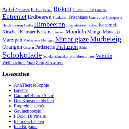
Biskuit
Apfel
Baiser
Cheesecake
Aprikosen
Beeren
Crumble
Entremet
Erdbeeren
Frischkäse
Ganache
Frankreich
Glanzglasur
Himbeeren
Karamell
Heidelbeeren
Herbst
Johannisbeeren
Kaffee
Mandeln
Kokos
Mango
Kirschen
Knusper
Maracuja
Limetten
Mürbeteig
Mirror glaze
Marzipan
Mascarpone
Meringue
Orangen
Pistazien
Patisserie
Ostern
Sahne
Schokolade
Vanille
Shortbread
Schokoladendekor
Tarte
Zitronen
Weihnachten
Zimt
Yuzu
Lesezeichen
AnnThereseSophie
Bavette
Caramel Beurre Sucré
Das Knusperstübchen
Empreinte sucrée
Gaumenpoesie
I Dolci Di Pinella
Ich muss backen
Io e Brigante